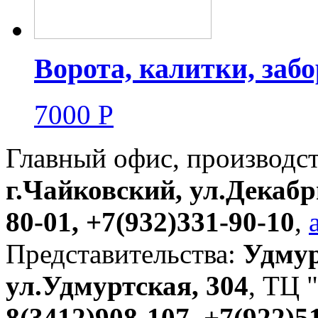
Ворота, калитки, заб
7000
Р
Главный офис, производс
г.Чайковский, ул.Декабр
80-01, +7(932)331-90-10
,
Представительства:
Удмур
ул.Удмуртская, 304
, ТЦ "
8(3412)908-107, +7(922)5