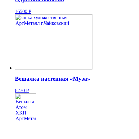
16500
Р
Вешалка настенная «Муза»
6270
Р