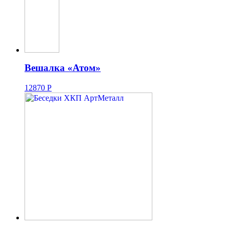
Вешалка «Атом»
12870
Р