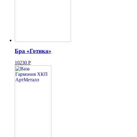
Бра «Готика»
10230
Р