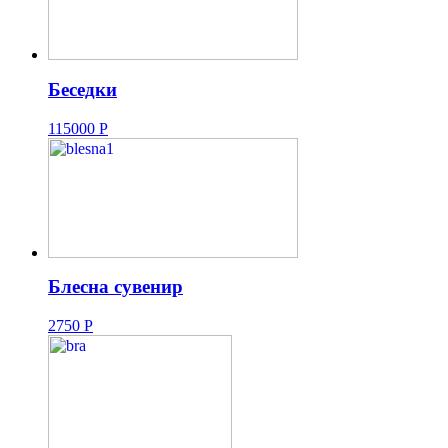
Беседки
115000
Р
Блесна сувенир
2750
Р