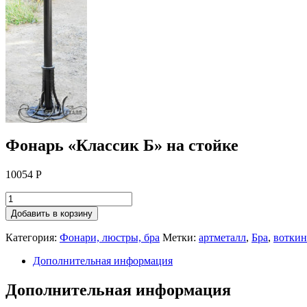
Фонарь «Классик Б» на стойке
10054
Р
Добавить в корзину
Категория:
Фонари, люстры, бра
Метки:
артметалл
,
Бра
,
воткин
Дополнительная информация
Дополнительная информация