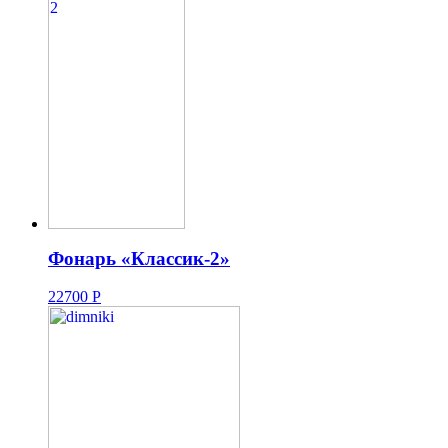
Фонарь «Классик-2»
22700
Р