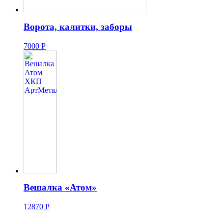
Ворота, калитки, заборы
7000
Р
Вешалка «Атом»
12870
Р