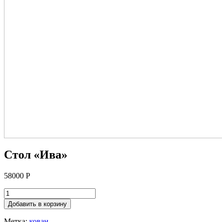
Стол «Ива»
58000
Р
Добавить в корзину
Метка:
кован