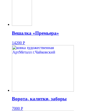
Вешалка «Премьера»
14200
Р
Ворота, калитки, заборы
7000
Р